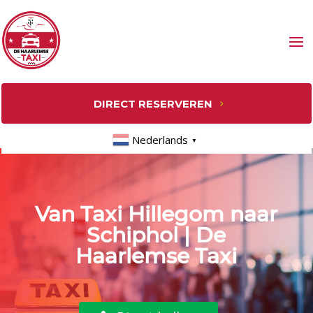
DIRECT RESERVEREN
Nederlands
▼
Van Taxi Hillegom naar
Schiphol | De
Haarlemse Taxi