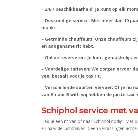
–
24/7 beschikbaarheid: Je kunt op elk mome
–
Deskundige service: Met meer dan 10 jaar
maakt.​
–
Getrainde chauffeurs: Onze chauffeurs zij
en aangename rit hebt.​
–
Online reserveren: Je kunt gemakkelijk en 
–
Voordelige tarieven: We zorgen ervoor dat
veel betaalt voor je taxirit.​
–
Verschillende soorten vervoer: Of je nu na
van A naar B wilt, wij hebben de juiste taxi v
Schiphol service met va
Heb je een rit van of naar Schiphol nodig? Met o
en naar de luchthaven.​ Geen verrassingen achtera