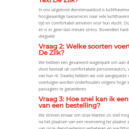
Taxi De Zilk?
In ons uitgebreid dienstenaanbod is luchthavenv
hoogwaardige taxiservices naar vele luchthaven
tijd en comfortabel arriveren voor hun vlucht.​ 
en is er geen last-minute stress.​ Bovendien han
vliegveld.​
Vraag 2: Welke soorten voer
De Zilk?
We hebben een gevarieerd wagenpark om aan de 
vloot bestaat uit comfortabele personenauto’s, 
van hun rit.​ Daarbij hebben we ook aangepaste v
voertuigen worden onderhouden volgens hoge s
passagiers te garanderen.​
Vraag 3: Hoe snel kan ik ee
van een bestelling?
We streven ernaar om onze klanten zo snel mogel
na het plaatsen van een reservering ter plaatse z
van onze dienstverlening verbeteren en wachttijd