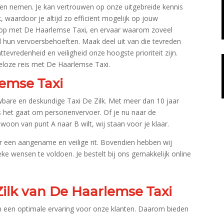
en nemen.​ Je kan vertrouwen op onze uitgebreide kennis
, waardoor je altijd zo efficiënt mogelijk op jouw
op met De Haarlemse Taxi, en ervaar waarom zoveel
l hun vervoersbehoeften.​ Maak deel uit van die tevreden
ttevredenheid en veiligheid onze hoogste prioriteit zijn.​
eloze reis met De Haarlemse Taxi.​
lemse Taxi
bare en deskundige Taxi De Zilk.​ Met meer dan 10 jaar
als het gaat om personenvervoer.​ Of je nu naar de
ewoon van punt A naar B wilt, wij staan voor je klaar.​
r een aangename en veilige rit.​ Bovendien hebben wij
e wensen te voldoen.​ Je bestelt bij ons gemakkelijk online
Zilk van De Haarlemse Taxi
an een optimale ervaring voor onze klanten.​ Daarom bieden