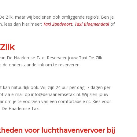
 De Zilk, maar wij bedienen ook omliggende regio’s.​ Ben je
n, lees dan hier meer:
Taxi Zandvoort
,
Taxi Bloemendaal
of
Zilk
 van De Haarlemse Taxi.​ Reserveer jouw Taxi De Zilk
 op de onderstaande link om te reserveren:
i
 kan natuurlijk ook.​ Wij zijn 24 uur per dag, 7 dagen per
via e-mail op info@dehaarlemsetaxi.​nl.​ Wij zien jouw
r om je te voorzien van een comfortabele rit.​ Kies voor
r De Haarlemse Taxi.​
jkheden voor luchthavenvervoer bij