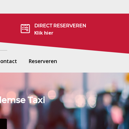
DIRECT RESERVEREN

Klik hier
ontact
Reserveren
rlemse Taxi