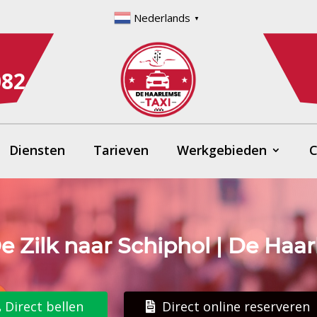
Nederlands
▼
082
Diensten
Tarieven
Werkgebieden
C
e Zilk naar Schiphol | De Haa
Direct bellen
Direct online reserveren