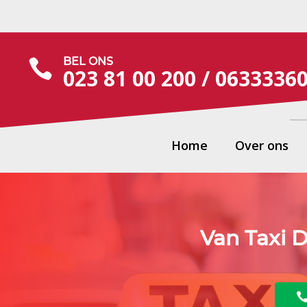
BEL ONS

023 81 00 200 /
0633336
Home
Over ons
Van Taxi D